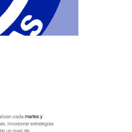
ealizan cada 
martes y 
as, incorporar estrategias 
tar un nivel de 