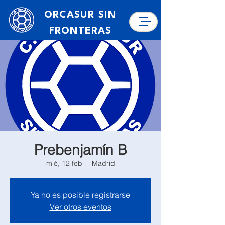
ORCASUR SIN
FRONTERAS
Prebenjamín B
mié, 12 feb
  |  
Madrid
Ya no es posible registrarse
Ver otros eventos