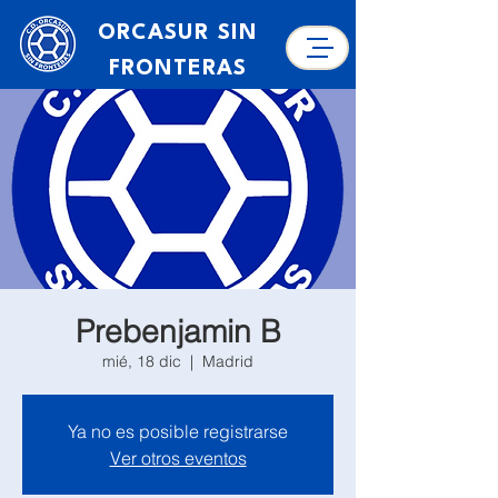
ORCASUR SIN
FRONTERAS
Prebenjamin B
mié, 18 dic
  |  
Madrid
Ya no es posible registrarse
Ver otros eventos