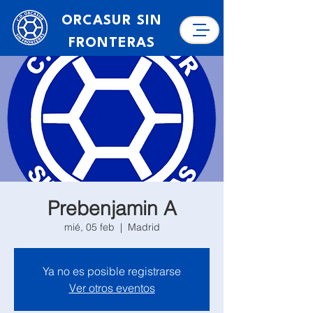
ORCASUR SIN
FRONTERAS
Prebenjamin A
mié, 05 feb
  |  
Madrid
Ya no es posible registrarse
Ver otros eventos