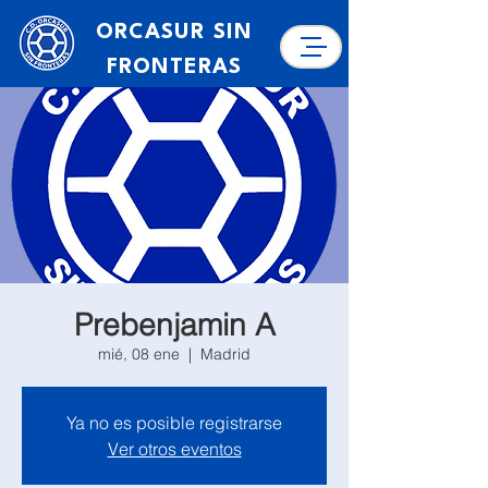
ORCASUR SIN
FRONTERAS
Prebenjamin A
mié, 08 ene
  |  
Madrid
Ya no es posible registrarse
Ver otros eventos