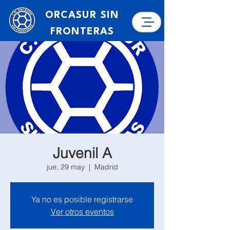
ORCASUR SIN
FRONTERAS
Juvenil A
jue, 29 may
  |  
Madrid
Ya no es posible registrarse
Ver otros eventos