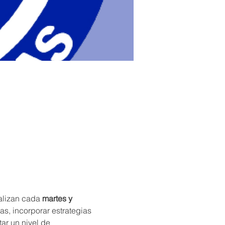
ealizan cada 
martes y 
as, incorporar estrategias 
tar un nivel de 