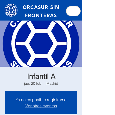
ORCASUR SIN
FRONTERAS
Infantíl A
jue, 20 feb
  |  
Madrid
Ya no es posible registrarse
Ver otros eventos