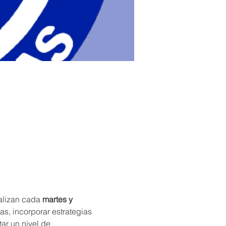
ealizan cada 
martes y 
as, incorporar estrategias 
tar un nivel de 