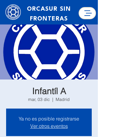
ORCASUR SIN
FRONTERAS
Infantíl A
mar, 03 dic
  |  
Madrid
Ya no es posible registrarse
Ver otros eventos