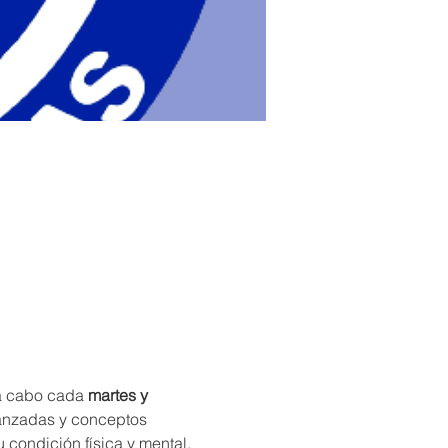
 a cabo cada 
martes y 
vanzadas y conceptos 
condición física y mental, 