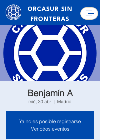
ORCASUR SIN
FRONTERAS
Benjamín A
mié, 30 abr
  |  
Madrid
Ya no es posible registrarse
Ver otros eventos