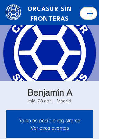
ORCASUR SIN
FRONTERAS
Benjamín A
mié, 23 abr
  |  
Madrid
Ya no es posible registrarse
Ver otros eventos