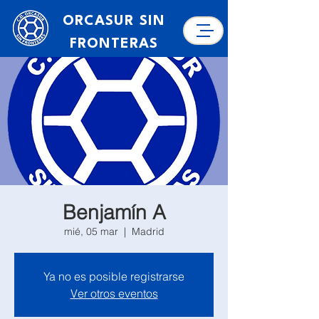
ORCASUR SIN
FRONTERAS
Benjamín A
mié, 05 mar
  |  
Madrid
Ya no es posible registrarse
Ver otros eventos