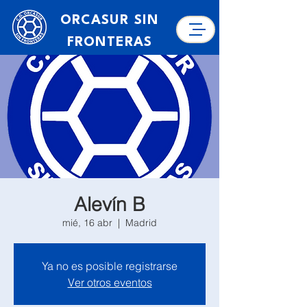
ORCASUR SIN
FRONTERAS
Alevín B
mié, 16 abr
  |  
Madrid
Ya no es posible registrarse
Ver otros eventos