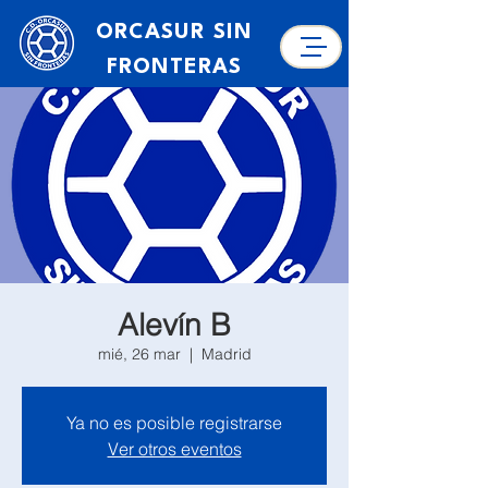
ORCASUR SIN
FRONTERAS
Alevín B
mié, 26 mar
  |  
Madrid
Ya no es posible registrarse
Ver otros eventos