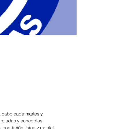
 a cabo cada 
martes y 
vanzadas y conceptos 
condición física y mental, 